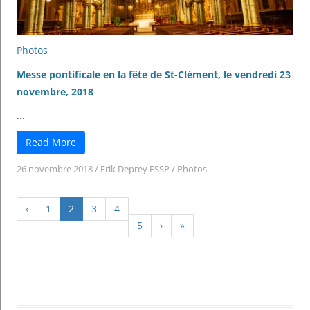
Photos
Messe pontificale en la fête de St-Clément, le vendredi 23
novembre, 2018
...
Read More
26 novembre 2018
/
Erik Deprey FSSP
/
Photos
‹
1
2
3
4
5
›
»