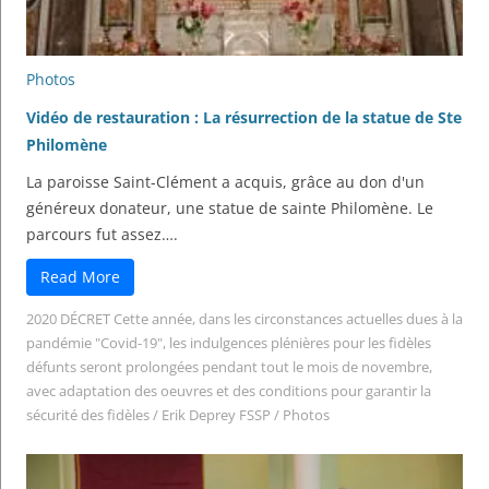
Photos
Vidéo de restauration : La résurrection de la statue de Ste
Philomène
La paroisse Saint-Clément a acquis, grâce au don d'un
généreux donateur, une statue de sainte Philomène. Le
parcours fut assez….
Read More
2020 DÉCRET Cette année, dans les circonstances actuelles dues à la
pandémie "Covid-19", les indulgences plénières pour les fidèles
défunts seront prolongées pendant tout le mois de novembre,
avec adaptation des oeuvres et des conditions pour garantir la
sécurité des fidèles
/
Erik Deprey FSSP
/
Photos