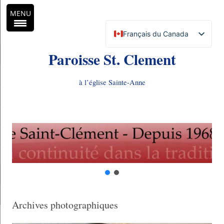
MENU
Français du Canada
English (Canada)
Paroisse St. Clement
à l’église Sainte-Anne
Aller
au
contenu
Archives photographiques