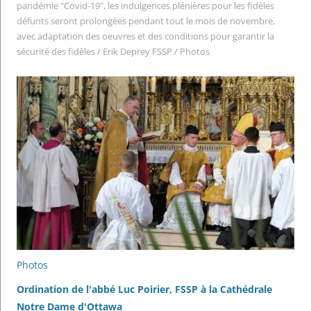
pandémie "Covid-19", les indulgences plénières pour les fidèles
défunts seront prolongées pendant tout le mois de novembre,
avec adaptation des oeuvres et des conditions pour garantir la
sécurité des fidèles
/
Erik Deprey FSSP
/
Photos
Photos
Ordination de l'abbé Luc Poirier, FSSP à la Cathédrale
Notre Dame d'Ottawa