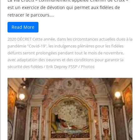
est un exercice de dévotion qui permet aux fidèles de
retracer le parcours….
Read More
2020 DÉCRET Cette année, dans les circonstances actuelles dues à la
pandémie "Covid-19", les indulgences plénières pour les fidèles
défunts seront prolongées pendant tout le mois de novembre,
avec adaptation des oeuvres et des conditions pour garantir la
sécurité des fidèles
/
Erik Deprey FSSP
/
Photos