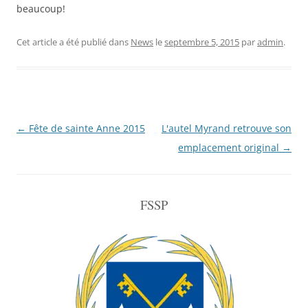
beaucoup!
Cet article a été publié dans
News
le
septembre 5, 2015
par
admin
.
Navigation
←
Fête de sainte Anne 2015
L'autel Myrand retrouve son
de
emplacement original
→
l'article
FSSP