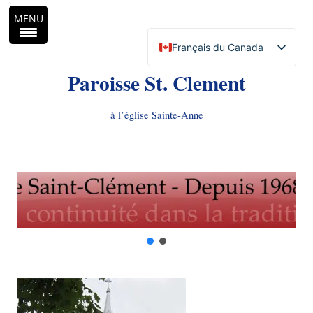
MENU
Français du Canada
English (Canada)
Paroisse St. Clement
à l’église Sainte-Anne
Aller
au
contenu