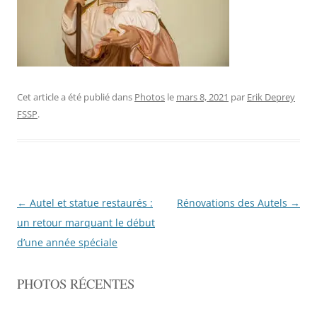
Cet article a été publié dans
Photos
le
mars 8, 2021
par
Erik Deprey
FSSP
.
Navigation
←
Autel et statue restaurés :
Rénovations des Autels
→
de
un retour marquant le début
l'article
d’une année spéciale
PHOTOS RÉCENTES