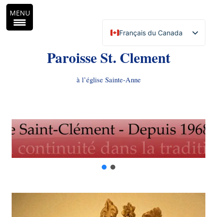
MENU
Français du Canada
English (Canada)
Paroisse St. Clement
à l’église Sainte-Anne
Aller
au
contenu