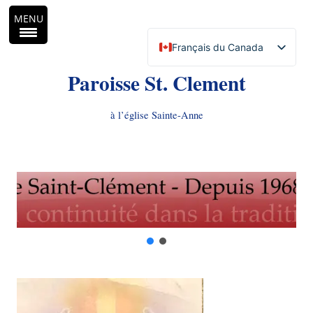
MENU
Français du Canada
English (Canada)
Paroisse St. Clement
à l’église Sainte-Anne
Aller
au
contenu