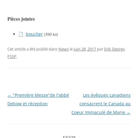
Pièces jointes
bouclier
(390 ko)
Cet article a été publié dans
News
le
juin 28, 2017
par
Erik Deprey
FSSP
.
Navigation
←
"Première Messe"de l'abbé
Les évêques canadiens
de
Debow et réception
consacrent le Canada au
l'article
Coeur Immaculé de Marie
→
FSSP