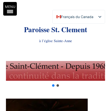
MENU
Français du Canada
English (Canada)
Paroisse St. Clement
à l’église Sainte-Anne
Aller
au
contenu