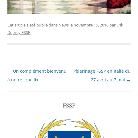
Cet article a été publié dans
News
le
novembre 15, 2016
par
Erik
Deprey FSSP
.
Navigation
←
Un complément bienvenu
Pèlerinage FSSP en Italie du
de
à notre crucifix
27 avril au 7 mai
→
l'article
FSSP