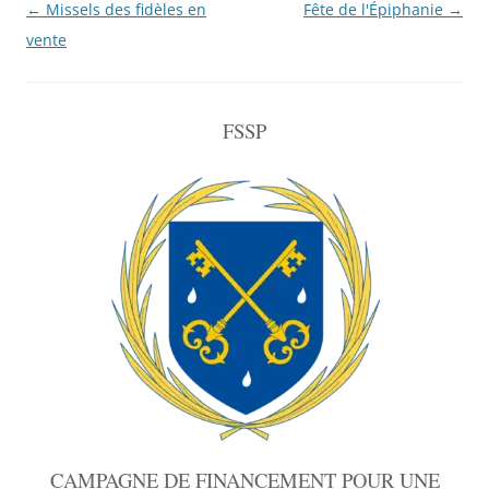
Navigation
←
Missels des fidèles en
Fête de l'Épiphanie
→
de
vente
l'article
FSSP
CAMPAGNE DE FINANCEMENT POUR UNE