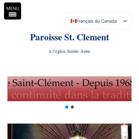
MENU
Français du Canada
English (Canada)
Paroisse St. Clement
à l’église Sainte-Anne
Aller
au
contenu