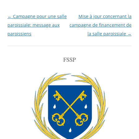
Navigation
←
Campagne pour une salle
Mise à jour concernant la
de
paroissiale: message aux
campagne de financement de
l'article
paroissiens
la salle paroissiale
→
FSSP