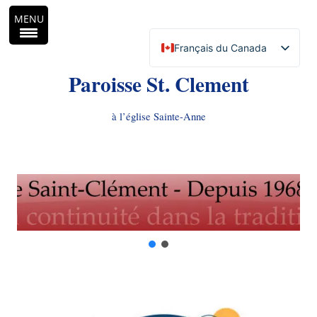
MENU
Français du Canada
English (Canada)
Paroisse St. Clement
à l’église Sainte-Anne
Aller
au
contenu