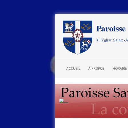
Paroisse
à l’église Sainte-
ACCUEIL
À PROPOS
HORAIRE
NOTRE HISTOIRE
HISTORIQUE DE LA PARO
SAINT CLÉMENT
SAINTE ANNE
ARTICLES