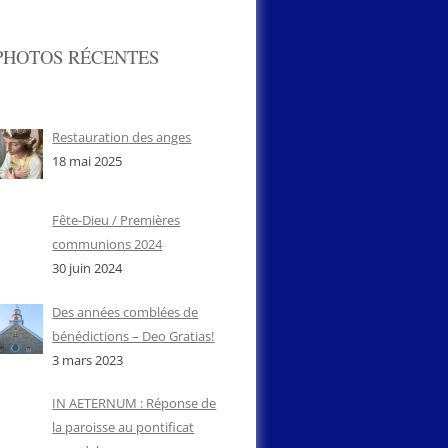
PHOTOS RÉCENTES
Restauration des anges
18 mai 2025
Fête-Dieu / Premières
communions 2024
30 juin 2024
Des années comblées de
bénédictions – Deo Gratias!
3 mars 2023
IN AETERNUM : Réponse de
la paroisse au pontificat