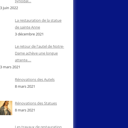
synodal…
3 juin 2022
La restauration de la statue
de sainte Anne
3 décembre 2021
Le retour de l'autel de Notre-
Dame achève une longue
attente.…
3 mars 2021
Rénovations des Autels
8 mars 2021
Rénovations des Statues
8 mars 2021
Les travaux de restauration