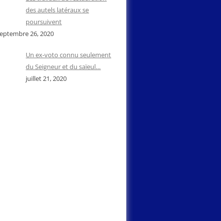
des autels latéraux se
poursuivent
eptembre 26, 2020
Un ex-voto connu seulement
du Seigneur et du saïeul…
juillet 21, 2020